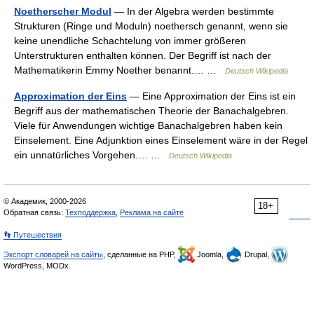
Noetherscher Modul
— In der Algebra werden bestimmte
Strukturen (Ringe und Moduln) noethersch genannt, wenn sie
keine unendliche Schachtelung von immer größeren
Unterstrukturen enthalten können. Der Begriff ist nach der
Mathematikerin Emmy Noether benannt.… …
Deutsch Wikipedia
Approximation der Eins
— Eine Approximation der Eins ist ein
Begriff aus der mathematischen Theorie der Banachalgebren.
Viele für Anwendungen wichtige Banachalgebren haben kein
Einselement. Eine Adjunktion eines Einselement wäre in der Regel
ein unnatürliches Vorgehen.… …
Deutsch Wikipedia
© Академик, 2000-2026
18+
Обратная связь:
Техподдержка
,
Реклама на сайте
👣 Путешествия
Экспорт словарей на сайты
, сделанные на PHP,
Joomla,
Drupal,
WordPress, MODx.